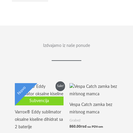
Izdvajamo iz naše ponude
Originalna
Trenutna
Sale!
Novo
cena
cena
je
je:
bila:
58,490.00rsd.
Subvencija
71,990.00rsd.
Vespa Catch zamka bez
Varrox® Eddy sublimator
mirisnog mamca
oksalne kiseline dihidrat sa
Grabež
860.00
rsd
2 baterije
sa PDV-om