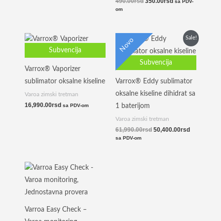
490.00
rsd
350.00
rsd
sa PDV-
om
Originalna
Trenutna
Sale!
Novo
cena
cena
Subvencija
je
je:
bila:
50,400.00r
Subvencija
61,990.00rsd.
Varrox® Vaporizer
sublimator oksalne kiseline
Varrox® Eddy sublimator
oksalne kiseline dihidrat sa
Varoa zimski tretman
16,990.00
rsd
1 baterijom
sa PDV-om
Varoa zimski tretman
61,990.00
rsd
50,400.00
rsd
sa PDV-om
Varroa Easy Check –