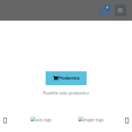
Pređi
na
sadržaj
Prodavnica
Posetite našu prodavnicu