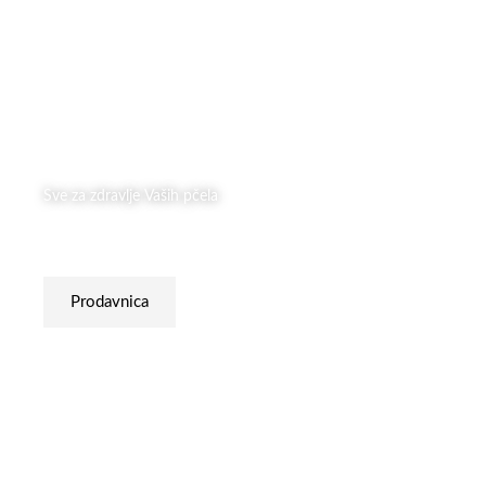
Sve za zdravlje Vaših pčela
zdrava pčela = srećna pčela = više meda
Prodavnica