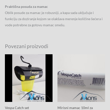
Praktična posuda za mamac
Oblik posude za mamac je robusniji, a kapa sada uključuje i
funkciju za doziranje kojom se olakšava merenje količine šećera i
vode potrebne za gotovu mamac smešu.
Povezani proizvodi
Vespa Catch set
Mirisni mamac 10ml za