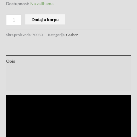
Dostupnost:
Na zalihama
Dodaj u korpu
Šifra proizvoda:
70030
Kategorija:
Grabež
Opis
Dokumentacija
Recenzije (0)