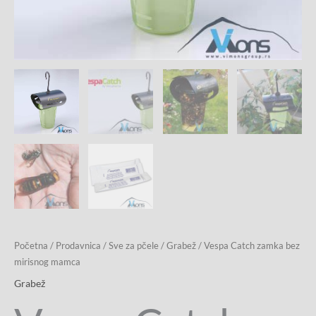
Početna
/
Prodavnica
/
Sve za pčele
/
Grabež
/ Vespa Catch zamka bez
mirisnog mamca
Grabež