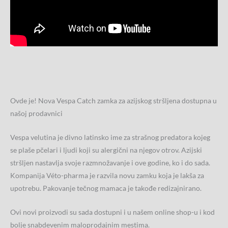
Ovde je! Nova Vespa Catch zamka za azijskog stršljena dostupna u
našoj prodavnici
Vespa velutina je divno latinsko ime za strašnog predatora kojeg
se plaše pčelari i ljudi koji su alergični na njegov otrov. Azijski
stršljen nastavlja svoje razmnožavanje i ove godine, ko i do sada.
Kompanija Véto-pharma je razvila novu zamku koja je lakša za
upotrebu. Pakovanje tečnog mamaca je takođe redizajnirano.
Ovi novi proizvodi su sada dostupni i u našem online shop-u i kod
bolje snabdevenim maloprodajnim mestima.