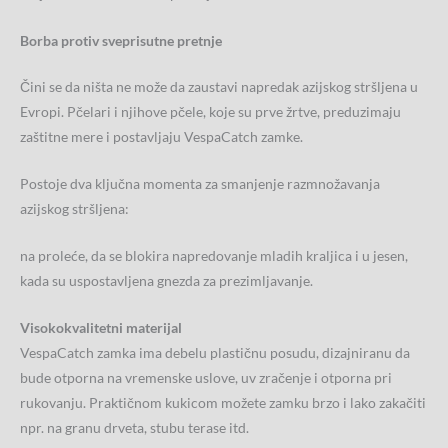
Borba protiv sveprisutne pretnje
Čini se da ništa ne može da zaustavi napredak azijskog stršljena u
Evropi. Pčelari i njihove pčele, koje su prve žrtve, preduzimaju
zaštitne mere i postavljaju VespaCatch zamke.
Postoje dva ključna momenta za smanjenje razmnožavanja
azijskog stršljena:
na proleće, da se blokira napredovanje mladih kraljica i u jesen,
kada su uspostavljena gnezda za prezimljavanje.
Visokokvalitetni materijal
VespaCatch zamka ima debelu plastičnu posudu, dizajniranu da
bude otporna na vremenske uslove, uv zračenje i otporna pri
rukovanju. Praktičnom kukicom možete zamku brzo i lako zakačiti
npr. na granu drveta, stubu terase itd.