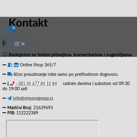
Pređi
na
sadržaj
Kontakt
Kontakt
Radujemo se Vašim pitanjima, komentarima i sugestijama.
Online Shop 365/7
lično preuzimanje robe samo po prethodnom dogovoru
+
381 (0) 677 84 10 84
radnim danima i subotom od 09:30
do 19:00 sati
info@vimonsgroup.rs
Matični Broj:
21629693
PIB:
112222389