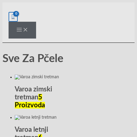
Pređi
na
sadržaj
Sve Za Pčele
Varoa zimski
tretman
5
Proizvoda
Varoa letnji