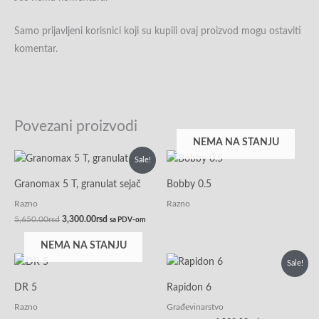
Samo prijavljeni korisnici koji su kupili ovaj proizvod mogu ostaviti
komentar.
Povezani proizvodi
NEMA NA STANJU
Originalna
Trenutna
Sale!
cena
cena
je
je:
Granomax 5 T, granulat sejač
Bobby 0.5
bila:
3,300.00rsd.
5,650.00rsd.
Razno
Razno
5,650.00
rsd
3,300.00
rsd
sa PDV-om
NEMA NA STANJU
Originalna
Trenutna
Sale!
cena
cena
je
je:
DR 5
Rapidon 6
bila:
4,800.00rsd.
5,450.00rsd.
Razno
Građevinarstvo