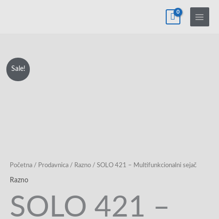
Pređi
na
sadržaj
SOLO
Originalna
Trenutna
Sale!
421
cena
cena
-
Multifunkcionalni
je
je:
sejač
bila:
7,990.00rsd.
količina
14,990.00rsd.
Početna
/
Prodavnica
/
Razno
/ SOLO 421 – Multifunkcionalni sejač
Razno
SOLO 421 –