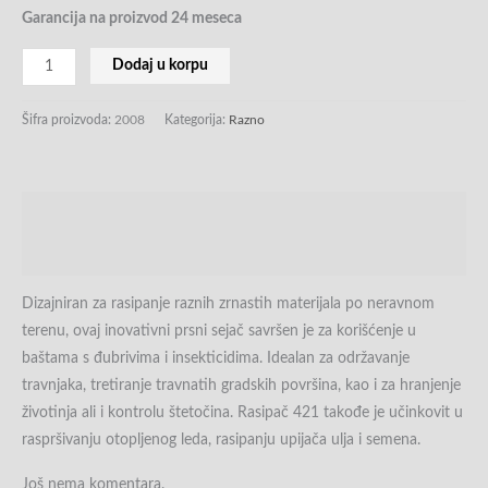
Garancija na proizvod 24 meseca
Dodaj u korpu
Šifra proizvoda:
2008
Kategorija:
Razno
Opis
Recenzije (0)
Dizajniran za rasipanje raznih zrnastih materijala po neravnom
terenu, ovaj inovativni prsni sejač savršen je za korišćenje u
baštama s đubrivima i insekticidima. Idealan za održavanje
travnjaka, tretiranje travnatih gradskih površina, kao i za hranjenje
životinja ali i kontrolu štetočina. Rasipač 421 takođe je učinkovit u
raspršivanju otopljenog leda, rasipanju upijača ulja i semena.
Još nema komentara.