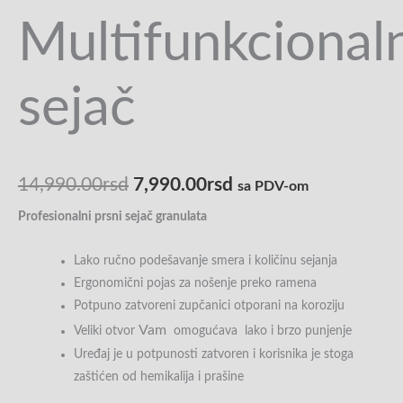
Multifunkcional
sejač
14,990.00
rsd
7,990.00
rsd
sa PDV-om
Profesionalni prsni sejač granulata
Lako ručno podešavanje smera i količinu sejanja
Ergonomični pojas za nošenje preko ramena
Potpuno zatvoreni zupčanici otporani na koroziju
Vam
Veliki otvor
omogućava lako i brzo punjenje
Uređaj je u potpunosti zatvoren i korisnika je stoga
zaštićen od hemikalija i prašine