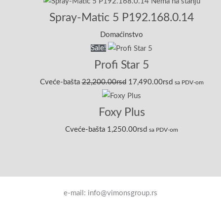
Nema na stanju
Spray-Matic 5 P192.168.0.14
Domaćinstvo
Sale!
Profi Star 5
Cveće-bašta
22,200.00
rsd
17,490.00
rsd
sa PDV-om
Foxy Plus
Cveće-bašta
1,250.00
rsd
sa PDV-om
e-mail: info@vimonsgroup.rs