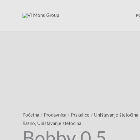
Pređi
na
P
sadržaj
Početna
/
Prodavnica
/
Prskalice
/
Uništavanje štetočina
Razno
,
Uništavanje štetočina
Bobby 0.5