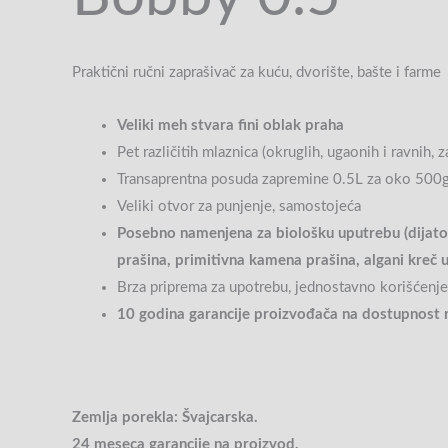
Praktični ručni zaprašivač za kuću, dvorište, bašte i farme
Veliki meh stvara fini oblak praha
Pet različitih mlaznica (okruglih, ugaonih i ravnih,
Transaprentna posuda zapremine 0.5L za oko 500g
Veliki otvor za punjenje, samostojeća
Posebno namenjena za biološku uputrebu (dijat
prašina, primitivna kamena prašina, algani kreč 
Brza priprema za upotrebu, jednostavno korišćenje
10 godina garancije proizvođača na dostupnost 
Zemlja porekla: Švajcarska.
24 meseca garancije na proizvod.