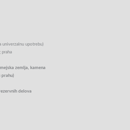
 za univerzalnu upotrebu)
 praha
omejska zemlja, kamena
u prahu)
rezervnih delova