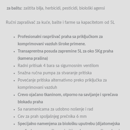
za baštu:
zaštita bilja, herbicidi, pesticidi, biološki agensi
Ručni zaprašivač za kuće, bašte i farme sa kapacitetom od 5L
Profesionalni raspršivač praha sa priključkom za
komprimovani vazduh široke primene.
Transaprentna posuda zapremine 5L za oko 5Kg praha
(kamena prašina)
Radni pritisak 4 bara sa sigurnosnim ventilom
Snažna ručna pumpa za stvaranje pritiska
Povećanje pritiska alternativno preko priključka za
komprimovani vazduh
Crevo ojačano tkaninom, otporno na savijanje i sprečava
blokadu praha
Sa naramenicama za udobno nošenje i rad
Cev za prah spoljašnjeg prečnika 6 mm
Specijalno namenjena za biološku uputrebu (dijatomejska