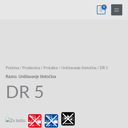
Pređi
na
sadržaj
Početna
/
Prodavnica
/
Prskalice
/
Uništavanje štetočina
/ DR 5
Razno
,
Uništavanje štetočina
DR 5