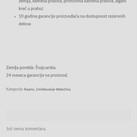
zemlja, kamena prašina, primitivna kamena prašina, algani
kreč u prahu)
10 godina garancije proizvođača na dostupnost rezervnih
delova
Zemlja porekla: Švajcarska.
24 meseca garancije na proizvod.
Kategorije:
Razno
,
Uništavanje štetočina
Recenzije (0)
Još nema komentara.