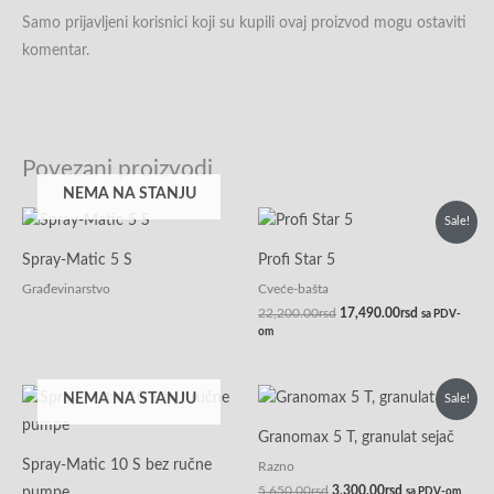
Samo prijavljeni korisnici koji su kupili ovaj proizvod mogu ostaviti
komentar.
Povezani proizvodi
NEMA NA STANJU
Originalna
Trenutna
Sale!
cena
cena
je
je:
Spray-Matic 5 S
Profi Star 5
bila:
17,490.00rsd
22,200.00rsd.
Građevinarstvo
Cveće-bašta
22,200.00
rsd
17,490.00
rsd
sa PDV-
om
Originalna
Trenutna
NEMA NA STANJU
Sale!
cena
cena
je
je:
Granomax 5 T, granulat sejač
bila:
3,300.00rsd.
5,650.00rsd.
Spray-Matic 10 S bez ručne
Razno
5,650.00
rsd
3,300.00
rsd
pumpe
sa PDV-om