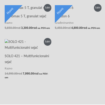
Originalna
Trenutna
Originalna
Trenutna
Sale!
Sale!
Novo
Novo
cena
cena
cena
cena
je
je:
je
je:
Granomax 5 T, granulat sejač
Rapidon 6
bila:
3,300.00rsd.
bila:
4,800.00rsd.
5,650.00rsd.
5,450.00rsd.
Razno
Građevinarstvo
5,650.00
rsd
3,300.00
rsd
5,450.00
rsd
4,800.00
rsd
sa PDV-om
sa PDV-om
Originalna
Trenutna
Sale!
cena
cena
je
je:
bila:
7,990.00rsd.
14,990.00rsd.
SOLO 421 – Multifunkcionalni
sejač
Razno
14,990.00
rsd
7,990.00
rsd
sa PDV-
om