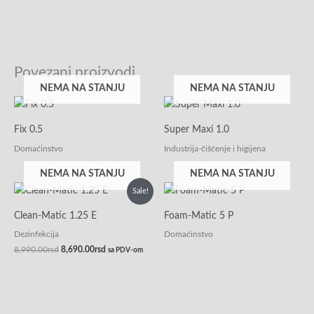
Povezani proizvodi
NEMA NA STANJU
NEMA NA STANJU
Fix 0.5
Super Maxi 1.0
Domaćinstvo
Industrija-čišćenje i higijena
NEMA NA STANJU
NEMA NA STANJU
Originalna
Trenutna
Sale!
cena
cena
je
je:
Clean-Matic 1.25 E
Foam-Matic 5 P
bila:
8,690.00rsd.
8,990.00rsd.
Dezinfekcija
Domaćinstvo
8,990.00
rsd
8,690.00
rsd
sa PDV-om