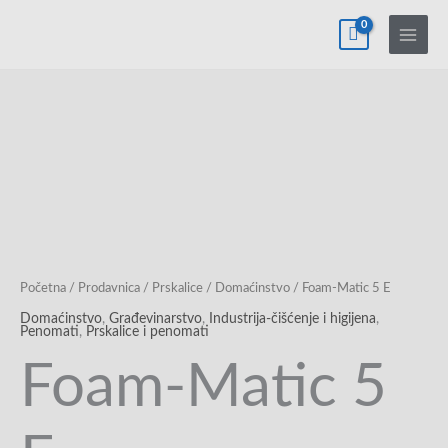
Pređi
na
sadržaj
Početna
/
Prodavnica
/
Prskalice
/
Domaćinstvo
/ Foam-Matic 5 E
Domaćinstvo
,
Građevinarstvo
,
Industrija-čišćenje i higijena
,
Penomati
,
Prskalice i penomati
Foam-Matic 5