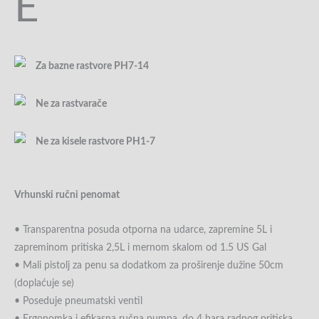
E
Za bazne rastvore PH7-14
Ne za rastvarače
Ne za kisele rastvore PH1-7
Vrhunski ručni penomat
• Transparentna posuda otporna na udarce, zapremine 5L i
zapreminom pritiska 2,5L i mernom skalom od 1.5 US Gal
• Mali pistolj za penu sa dodatkom za proširenje dužine 50cm
(doplaćuje se)
• Poseduje pneumatski ventil