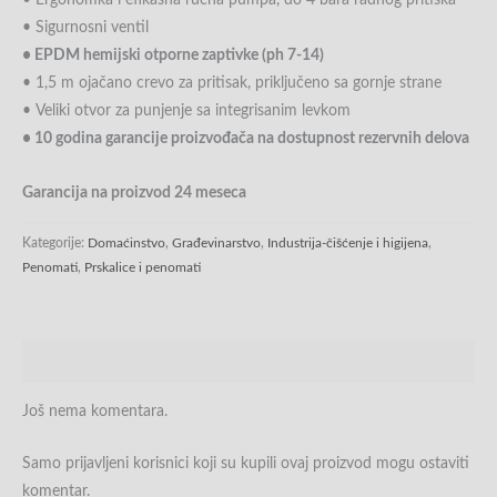
• Ergonomka i efikasna ručna pumpa, do 4 bara radnog pritiska
• Sigurnosni ventil
• EPDM hemijski otporne zaptivke (ph 7-14)
• 1,5 m ojačano crevo za pritisak, priključeno sa gornje strane
• Veliki otvor za punjenje sa integrisanim levkom
• 10 godina garancije proizvođača na dostupnost rezervnih delova
Garancija na proizvod 24 meseca
Kategorije:
Domaćinstvo
,
Građevinarstvo
,
Industrija-čišćenje i higijena
,
Penomati
,
Prskalice i penomati
Recenzije (0)
Još nema komentara.
Samo prijavljeni korisnici koji su kupili ovaj proizvod mogu ostaviti
komentar.