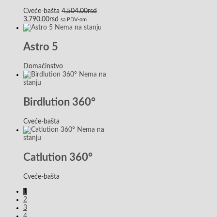
Cveće-bašta
4,504.00
rsd
3,790.00
rsd
sa PDV-om
Nema na stanju
Astro 5
Domaćinstvo
Nema na
stanju
Birdlution 360°
Cveće-bašta
Nema na
stanju
Catlution 360°
Cveće-bašta
1
2
3
4