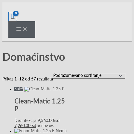
Pređi
Originalna
Originalna
Originalna
Trenutna
Trenutna
Trenutna
na
cena
cena
cena
cena
cena
cena
sadržaj
je
je
je
je:
je:
je:
bila:
bila:
bila:
7,260.00rsd.
7,590.00rsd.
3,790.00rsd.
9,560.00rsd.
8,060.00rsd.
4,504.00rsd.
Domaćinstvo
Prikaz 1–12 od 57 rezultata
Sale!
Clean-Matic 1.25
P
Dezinfekcija
9,560.00
rsd
7,260.00
rsd
sa PDV-om
Nema