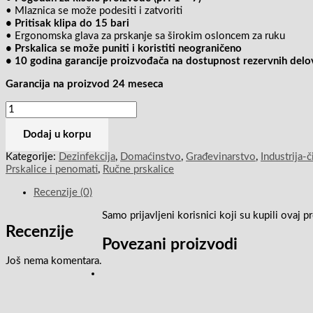
• Mlaznica se može podesiti i zatvoriti
• Pritisak klipa do 15 bari
• Ergonomska glava za prskanje sa širokim osloncem za ruku
• Prskalica se može puniti i koristiti neograničeno
• 10 godina garancije proizvođača na dostupnost rezervnih delo
Garancija na proizvod 24 meseca
Dodaj u korpu
Kategorije:
Dezinfekcija
,
Domaćinstvo
,
Građevinarstvo
,
Industrija-č
Prskalice i penomati
,
Ručne prskalice
Recenzije (0)
Samo prijavljeni korisnici koji su kupili ovaj
Recenzije
Povezani proizvodi
Još nema komentara.