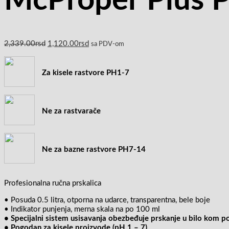
McProper Plus 
2,339.00
rsd
1,120.00
rsd
sa PDV-om
Za kisele rastvore PH1-7
Ne za rastvarače
Ne za bazne rastvore PH7-14
Profesionalna ručna prskalica
• Posuda 0.5 litra, otporna na udarce, transparentna, bele boje
• Indikator punjenja, merna skala na po 100 ml
• Specijalni sistem usisavanja obezbeđuje prskanje u bilo kom p
• Pogodan za kisele proizvode (pH 1 – 7)