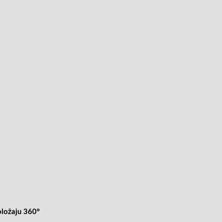
P
oložaju 360°