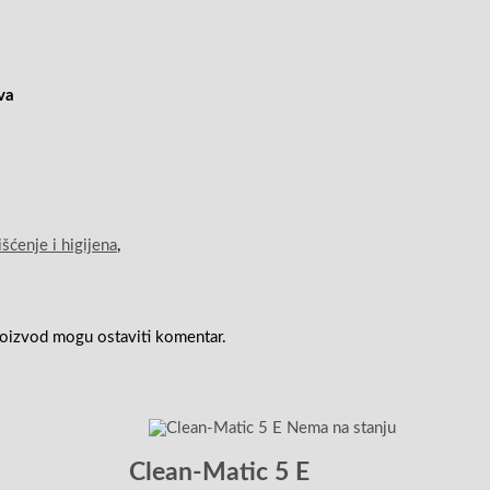
va
išćenje i higijena
,
 proizvod mogu ostaviti komentar.
Nema na stanju
Clean-Matic 5 E