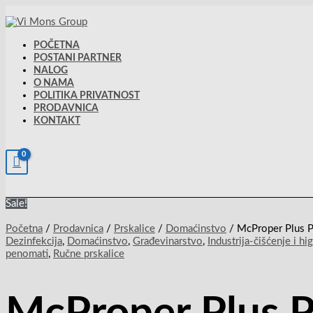
Pređi
McProper
Originalna
Trenutna
na
Plus
cena
cena
sadržaj
P
je
je:
količina
bila:
1,120.00rsd.
POČETNA
2,339.00rsd.
POSTANI PARTNER
NALOG
O NAMA
POLITIKA PRIVATNOST
PRODAVNICA
KONTAKT
Sale!
Početna
/
Prodavnica
/
Prskalice
/
Domaćinstvo
/ McProper Plus 
Dezinfekcija
,
Domaćinstvo
,
Građevinarstvo
,
Industrija-čišćenje i hi
penomati
,
Ručne prskalice