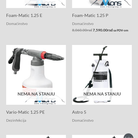
Foam-Matic 1.25 E
Foam-Matic 1.25 P
Domaćinstvo
Domaćinstvo
8,060.00
rsd
7,590.00
rsd
sa PDV-om
NEMA NA STANJU
NEMA NA STANJU
Vario-Matic 1.25 PE
Astro 5
Dezinfekcija
Domaćinstvo
Originalna
Trenutna