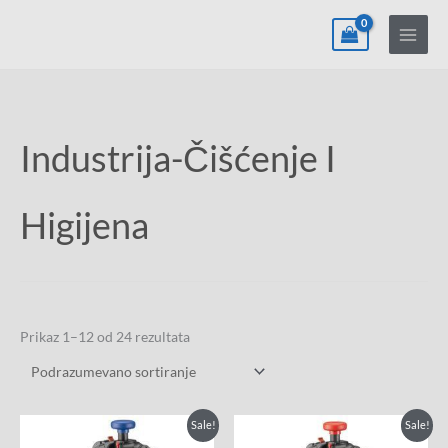
Pređi
na
sadržaj
Industrija-Čišćenje I
Higijena
Prikaz 1–12 od 24 rezultata
Originalna
Trenutna
Originalna
Trenutna
Sale!
Sale!
cena
cena
cena
cena