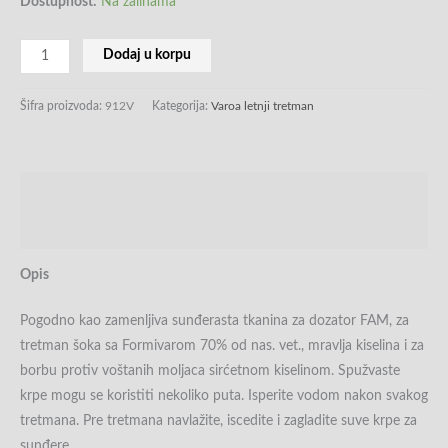
Dostupnost:
Na zalihama
Dodaj u korpu
Šifra proizvoda:
912V
Kategorija:
Varoa letnji tretman
Opis
Recenzije (0)
Opis
Pogodno kao zamenljiva sunđerasta tkanina za dozator FAM, za
tretman šoka sa Formivarom 70% od nas. vet., mravlja kiselina i za
borbu protiv voštanih moljaca sirćetnom kiselinom. Spužvaste
krpe mogu se koristiti nekoliko puta. Isperite vodom nakon svakog
tretmana. Pre tretmana navlažite, iscedite i zagladite suve krpe za
sunđere.