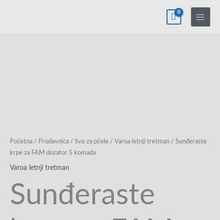
Pređi
na
sadržaj
Sunđeraste
krpe
za
FAM
dozator
5
komada
Početna
/
Prodavnica
/
Sve za pčele
/
Varoa letnji tretman
/ Sunđeraste
količina
krpe za FAM dozator 5 komada
Varoa letnji tretman
Sunđeraste