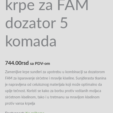
krpe za FAM
dozator 5
komada
744.00
rsd
sa PDV-om
Zamenljive krpe sunđeri za upotrebu u kombinaciji sa dozatorom
FAM za isparavanje sirćetne i mravlje kiseline. Sunjđerasta tkanina
je napravljena od celuloznog materijala koji može optimalno da
upije tečnost. Koristi se kako za borbu protiv voštanih moljaca
sirćetnom kiselinom, tako i u tretmanu sa mravljom kiselinom
protiv varoa krpelja