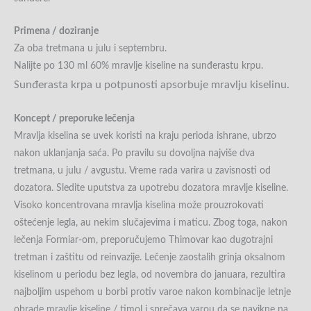
Primena / doziranje
Za oba tretmana u julu i septembru.
Nalijte po 130 ml 60% mravlje kiseline na sunđerastu krpu.
unđerasta krpa
u potpunosti apsorbuje
m
ravlju kiselinu.
S
Koncept / preporuke lečenja
Mravlja kiselina se uvek koristi na kraju perioda ishrane, ubrzo
nakon uklanjanja saća. Po pravilu su dovoljna najviše dva
tretmana, u julu / avgustu. Vreme rada varira u zavisnosti od
dozatora. Sledite uputstva za upotrebu dozatora mravlje kiseline.
Visoko koncentrovana mravlja kiselina može prouzrokovati
oštećenje legla, au nekim slučajevima i maticu. Zbog toga, nakon
lečenja Formiar-om, preporučujemo Thimovar kao dugotrajni
tretman i zaštitu od reinvazije. Lečenje zaostalih grinja oksalnom
kiselinom u periodu bez legla, od novembra do januara, rezultira
najboljim uspehom u borbi protiv varoe nakon kombinacije letnje
obrade mravlje kiseline / timol i sprečava varou da se navikne na