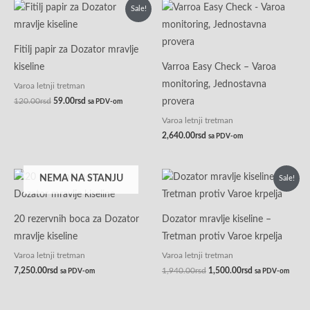
Originalna
Trenutna
Sale!
cena
cena
je
je:
bila:
59.00rsd.
120.00rsd.
Fitilj papir za Dozator mravlje
kiseline
Varroa Easy Check – Varoa
monitoring, Jednostavna
Varoa letnji tretman
120.00
rsd
59.00
rsd
provera
sa PDV-om
Varoa letnji tretman
2,640.00
rsd
sa PDV-om
Originalna
Trenutna
NEMA NA STANJU
Sale!
cena
cena
je
je:
bila:
1,500.00rsd.
1,940.00rsd.
20 rezervnih boca za Dozator
Dozator mravlje kiseline –
mravlje kiseline
Tretman protiv Varoe krpelja
Varoa letnji tretman
Varoa letnji tretman
7,250.00
rsd
1,940.00
rsd
1,500.00
rsd
sa PDV-om
sa PDV-om