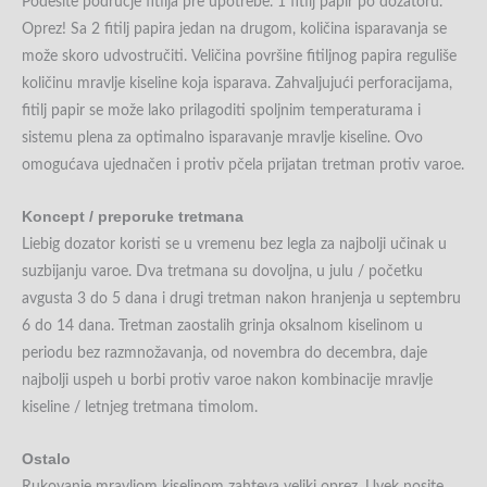
Podesite područje fitilja pre upotrebe. 1 fitilj papir po dozatoru.
Oprez! Sa 2 fitilj papira jedan na drugom, količina isparavanja se
može skoro udvostručiti. Veličina površine fitiljnog papira reguliše
količinu mravlje kiseline koja isparava. Zahvaljujući perforacijama,
fitilj papir se može lako prilagoditi spoljnim temperaturama i
sistemu plena za optimalno isparavanje mravlje kiseline. Ovo
omogućava ujednačen i protiv pčela prijatan tretman protiv varoe.
Koncept / preporuke tretmana
Liebig dozator koristi se u vremenu bez legla za najbolji učinak u
suzbijanju varoe. Dva tretmana su dovoljna, u julu / početku
avgusta 3 do 5 dana i drugi tretman nakon hranjenja u septembru
6 do 14 dana. Tretman zaostalih grinja oksalnom kiselinom u
periodu bez razmnožavanja, od novembra do decembra, daje
najbolji uspeh u borbi protiv varoe nakon kombinacije mravlje
kiseline / letnjeg tretmana timolom.
Ostalo