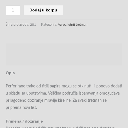
Dodaj u korpu
Šifra proizvoda:
281
Kategorija:
Varoa letnji tretman
Opis
Recenzije (0)
Opis
Perforirane trake od fitilj papira mogu se otkinuti ili ponovo dodati
u skladu sa uputstvima. Veličina područja isparavanja omogućava
prilagođeno doziranje mravlje kiseline. Za svaki tretman se
priprema novi list.
Primena / doziranje