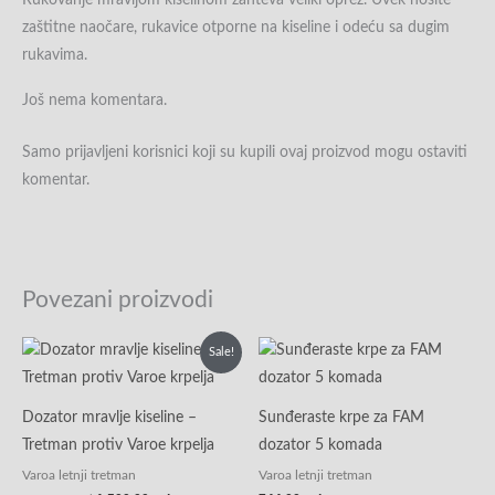
Rukovanje mravljom kiselinom zahteva veliki oprez. Uvek nosite
zaštitne naočare, rukavice otporne na kiseline i odeću sa dugim
rukavima.
Još nema komentara.
Samo prijavljeni korisnici koji su kupili ovaj proizvod mogu ostaviti
komentar.
Povezani proizvodi
Originalna
Trenutna
Sale!
cena
cena
je
je:
bila:
1,500.00rsd.
1,940.00rsd.
Dozator mravlje kiseline –
Sunđeraste krpe za FAM
Tretman protiv Varoe krpelja
dozator 5 komada
Varoa letnji tretman
Varoa letnji tretman