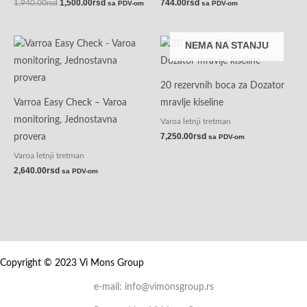
1,500.00
rsd
744.00
rsd
1,940.00
rsd
sa PDV-om
sa PDV-om
NEMA NA STANJU
20 rezervnih boca za Dozator
Varroa Easy Check – Varoa
mravlje kiseline
monitoring, Jednostavna
Varoa letnji tretman
7,250.00
rsd
provera
sa PDV-om
Varoa letnji tretman
2,640.00
rsd
sa PDV-om
Copyright © 2023 Vi Mons Group
e-mail: info@vimonsgroup.rs