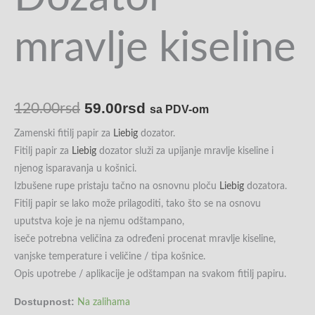
mravlje kiseline
59.00
rsd
120.00
rsd
sa PDV-om
Zamenski fitilj papir za
Liebig
dozator.
Fitilj papir za
Liebig
dozator služi za upijanje mravlje kiseline i
njenog isparavanja u košnici.
Izbušene rupe pristaju tačno na osnovnu ploču
Liebig
dozatora.
Fitilj papir se lako može prilagoditi, tako što se na osnovu
uputstva koje je na njemu odštampano,
iseče potrebna veličina za određeni procenat mravlje kiseline,
vanjske temperature i veličine / tipa košnice.
Opis upotrebe / aplikacije je odštampan na svakom fitilj papiru.
Dostupnost:
Na zalihama