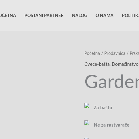
OČETNA
POSTANI PARTNER
NALOG
O NAMA
POLITI
Početna
/
Prodavnica
/
Prska
Cveće-bašta
,
Domaćinstvo
Garden
Za baštu
Ne za rastvarače