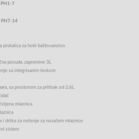
e PH1-7
e PH7-14
a prskalica za hobi baštovanstvo
ična posuda, zapremine 3L
jenje sa integrisanim levkom
bara, sa prostorom za pritisak od 2,6L
kidač
ivljena mlaznica
laznica
i drška za nošenje sa nosačem mlaznice
čni sistem