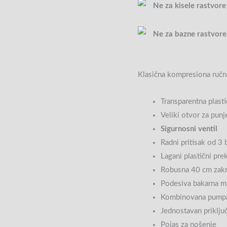
Ne za kisele rastvor
Ne za bazne rastvor
Klasična kompresiona ručn
Transparentna plast
Veliki otvor za pun
Sigurnosni ventil
Radni pritisak od 3 
Lagani plastični pre
Robusna 40 cm zakr
Podesiva bakarna m
Kombinovana pumpa 
Jednostavan priklju
Pojas za nošenje