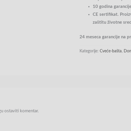
10 godina garancij
CE sertifikat. Pro
zaštitu životne sre
24 meseca garancije na p
Kategorije:
Cveće-bašta
,
Dom
gu ostaviti komentar.