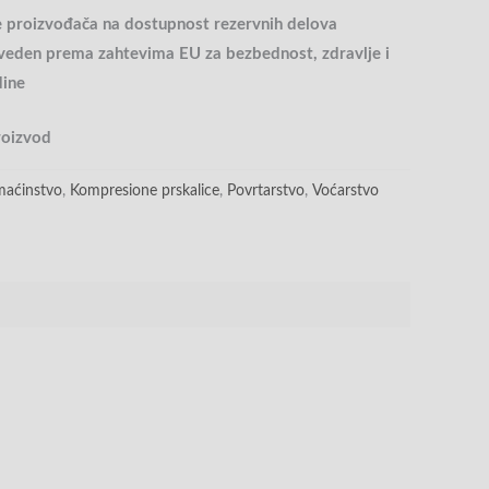
e proizvođača na dostupnost rezervnih delova
izveden prema zahtevima EU za bezbednost, zdravlje i
dine
roizvod
aćinstvo
,
Kompresione prskalice
,
Povrtarstvo
,
Voćarstvo