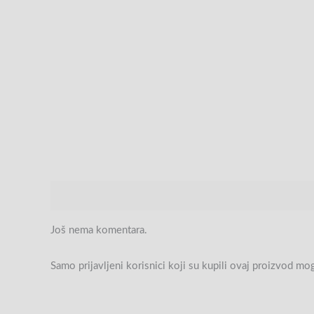
Recenzije (0)
Još nema komentara.
Samo prijavljeni korisnici koji su kupili ovaj proizvod mo