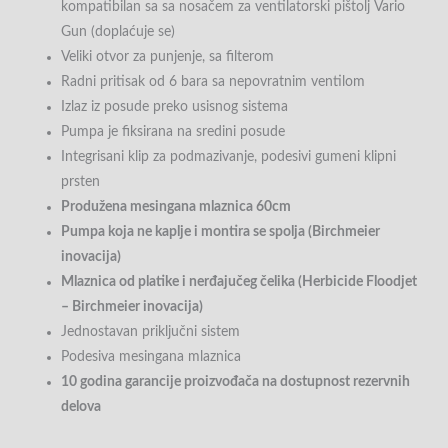
kompatibilan sa sa nosačem za ventilatorski pištolj Vario
Gun (doplaćuje se)
Veliki otvor za punjenje, sa filterom
Radni pritisak od 6 bara sa nepovratnim ventilom
Izlaz iz posude preko usisnog sistema
Pumpa je fiksirana na sredini posude
Integrisani klip za podmazivanje, podesivi gumeni klipni
prsten
Produžena mesingana mlaznica 60cm
Pumpa koja ne kaplje i montira se spolja (Birchmeier
inovacija)
Mlaznica od platike i nerđajučeg čelika (Herbicide Floodjet
– Birchmeier inovacija)
Jednostavan priključni sistem
Podesiva mesingana mlaznica
10 godina garancije proizvođača na dostupnost rezervnih
delova