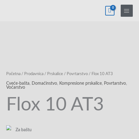
Pređi
na
sadržaj
Početna
/
Prodavnica
/
Prskalice
/
Povrtarstvo
/ Flox 10 AT3
Cveće-bašta
,
Domaćinstvo
,
Kompresione prskalice
,
Povrtarstvo
,
Voćarstvo
Flox 10 AT3
Za baštu