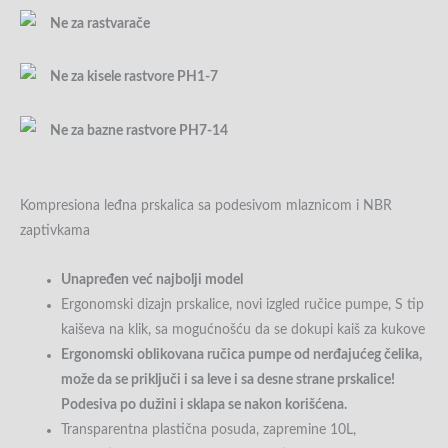
Ne za rastvarače
Ne za kisele rastvore PH1-7
Ne za bazne rastvore PH7-14
Kompresiona leđna prskalica sa podesivom mlaznicom i NBR
zaptivkama
Unapređen već najbolji model
Ergonomski dizajn prskalice, novi izgled ručice pumpe, S tip
kaiševa na klik, sa mogućnošću da se dokupi kaiš za kukove
Ergonomski oblikovana ručica pumpe od nerđajućeg čelika,
može da se priključi i sa leve i sa desne strane prskalice!
Podesiva po dužini i sklapa se nakon korišćena.
Transparentna plastična posuda, zapremine 10L,