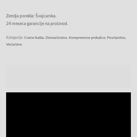
Zemlja porekla: Švajcarska.
24 meseca garancije na proizvod.
Kategorije:
Cveće-bašta
,
Domaćinstvo
,
Kompresione prskalice
,
Povrtarstvo
,
Voćarstvo
Opis
Recenzije (0)