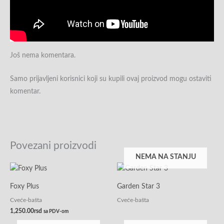
Još nema komentara.
Samo prijavljeni korisnici koji su kupili ovaj proizvod mogu ostaviti
komentar.
Povezani proizvodi
NEMA NA STANJU
Foxy Plus
Garden Star 3
Cveće-bašta
Cveće-bašta
1,250.00
rsd
sa PDV-om