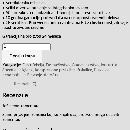
• Ventilatorska mlaznica
• Veliki otvor za punjenje sa integrisanim levkom
• 50 cm zakrivljena mlaznica i 1,5m ojačano crevo za pritisak
• 10 godina garancije proizvođača na dostupnost rezervnih delova
• CE sertifikat. Proizveden prema zahtevima EU za bezbednost, zdravlje
i zaštitu životne sredine
Garancija na proizvod 24 meseca
Dodaj u korpu
Kategorije:
Dezinfekcija
,
Domaćinstvo
,
Građevinarstvo
,
Industrija-
čišćenje i higijena
,
Kompresione prskalice
,
Prskalice
,
Prskalice i
penomati
,
Uništavanje štetočina
Recenzije (0)
Recenzije
Još nema komentara.
Samo prijavljeni korisnici koji su kupili ovaj proizvod mogu ostaviti
komentar.