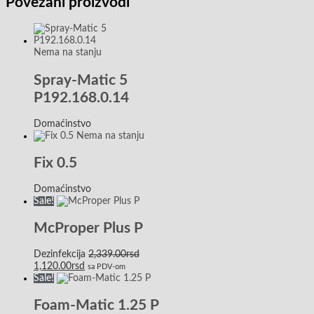
Povezani proizvodi
Nema na stanju
Spray-Matic 5
P192.168.0.14
Domaćinstvo
Nema na stanju
Fix 0.5
Domaćinstvo
Sale!
McProper Plus P
Dezinfekcija
2,339.00
rsd
1,120.00
rsd
sa PDV-om
Sale!
Foam-Matic 1.25 P