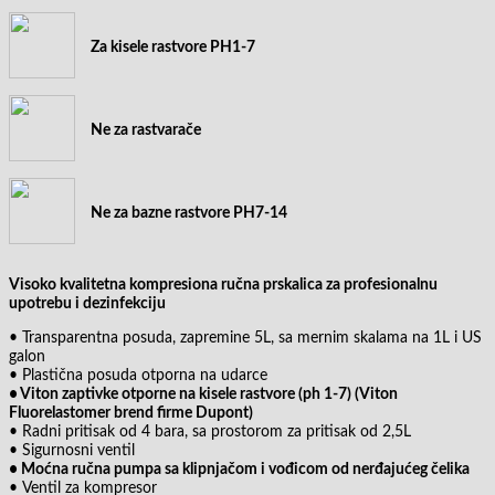
Za kisele rastvore PH1-7
Ne za rastvarače
Ne za bazne rastvore PH7-14
Visoko kvalitetna kompresiona ručna prskalica za profesionalnu
upotrebu i dezinfekciju
• Transparentna posuda, zapremine 5L, sa mernim skalama na 1L i US
galon
• Plastična posuda otporna na udarce
• Viton zaptivke otporne na kisele rastvore (ph 1-7) (Viton
Fluorelastomer brend firme Dupont)
• Radni pritisak od 4 bara, sa prostorom za pritisak od 2,5L
• Sigurnosni ventil
• Moćna ručna pumpa sa klipnjačom i vođicom od nerđajućeg čelika
• Ventil za kompresor