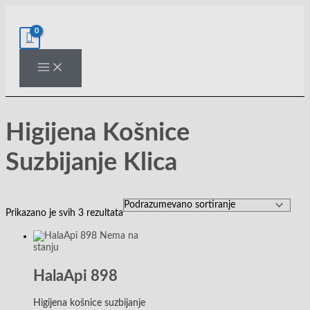
Pređi
Originalna
Trenutna
na
cena
cena
sadržaj
je
je:
bila:
2,390.00rsd.
2,490.00rsd.
Higijena Košnice
Suzbijanje Klica
Prikazano je svih 3 rezultata
Nema na
stanju
HalaApi 898
Higijena košnice suzbijanje