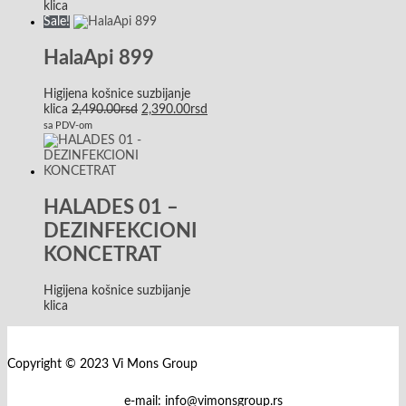
klica
Sale!
HalaApi 899
Higijena košnice suzbijanje
klica
2,490.00
rsd
2,390.00
rsd
sa PDV-om
HALADES 01 –
DEZINFEKCIONI
KONCETRAT
Higijena košnice suzbijanje
klica
Copyright © 2023 Vi Mons Group
e-mail: info@vimonsgroup.rs