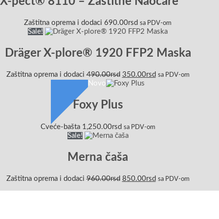
 X-pect® 8110 – Zaštitne Naočare
Zaštitna oprema i dodaci
690.00
rsd
sa PDV-om
Sale!
Dräger X-plore® 1920 FFP2 Maska
Zaštitna oprema i dodaci
490.00
rsd
350.00
rsd
sa PDV-om
Novo
Foxy Plus
Cveće-bašta
1,250.00
rsd
sa PDV-om
Sale!
Merna čaša
Zaštitna oprema i dodaci
960.00
rsd
850.00
rsd
sa PDV-om