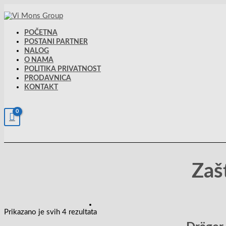
Pređi
na
sadržaj
POČETNA
POSTANI PARTNER
NALOG
O NAMA
POLITIKA PRIVATNOST
PRODAVNICA
KONTAKT
Zaš
Prikazano je svih 4 rezultata