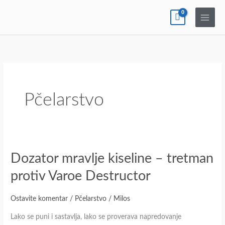
Pređi
na
sadržaj
Pčelarstvo
Dozator
Dozator mravlje kiseline – tretman
mravlje
protiv Varoe Destructor
kiseline
–
Ostavite komentar
/
Pčelarstvo
/
Milos
tretman
Lako se puni i sastavlja, lako se proverava napredovanje
protiv