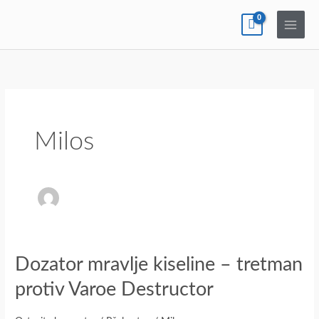
Pređi
na
sadržaj
Milos
Dozator
Dozator mravlje kiseline – tretman
mravlje
protiv Varoe Destructor
kiseline
–