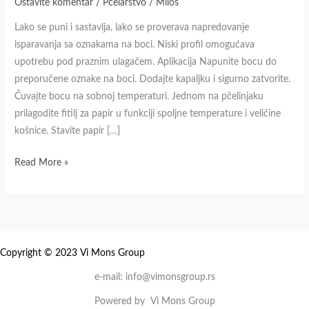
Ostavite komentar
/
Pčelarstvo
/
Milos
tretman
Lako se puni i sastavlja, lako se proverava napredovanje
protiv
isparavanja sa oznakama na boci. Niski profil omogućava
Varoe
upotrebu pod praznim ulagačem. Aplikacija Napunite bocu do
Destructor
preporučene oznake na boci. Dodajte kapaljku i sigurno zatvorite.
Čuvajte bocu na sobnoj temperaturi. Jednom na pčelinjaku
prilagodite fitilj za papir u funkciji spoljne temperature i veličine
košnice. Stavite papir […]
Read More »
Copyright © 2023 Vi Mons Group
e-mail: info@vimonsgroup.rs
Powered by Vi Mons Group