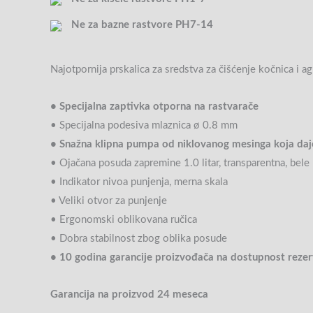
Ne za bazne rastvore PH7-14
Najotpornija prskalica za sredstva za čišćenje kočnica i a
• Specijalna zaptivka otporna na rastvarače
• Specijalna podesiva mlaznica ø 0.8 mm
• Snažna klipna pumpa od niklovanog mesinga koja daje
• Ojačana posuda zapremine 1.0 litar, transparentna, bele
• Indikator nivoa punjenja, merna skala
• Veliki otvor za punjenje
• Ergonomski oblikovana ručica
• Dobra stabilnost zbog oblika posude
• 10 godina garancije proizvođača na dostupnost rezer
Garancija na proizvod 24 meseca