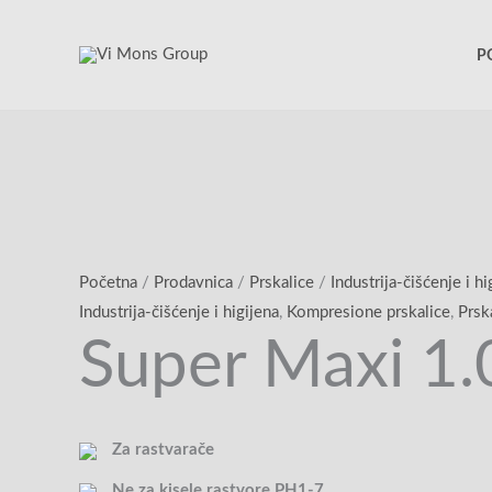
Pređi
na
P
sadržaj
Početna
/
Prodavnica
/
Prskalice
/
Industrija-čišćenje i hi
Industrija-čišćenje i higijena
,
Kompresione prskalice
,
Prsk
Super Maxi 1.
Za rastvarače
Ne za kisele rastvore PH1-7