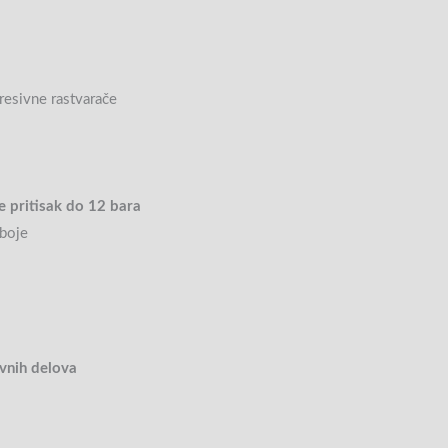
gresivne rastvarače
 pritisak do 12 bara
 boje
vnih delova