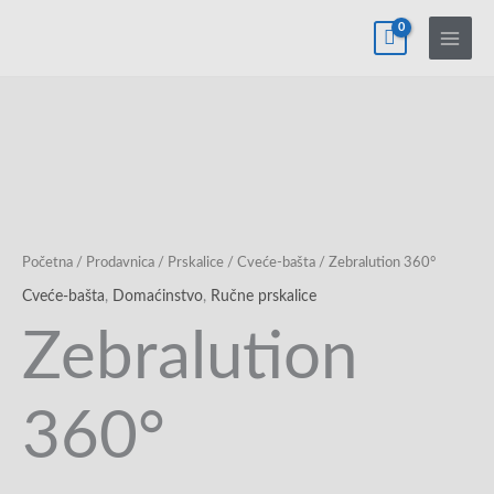
Pređi
na
sadržaj
Početna
/
Prodavnica
/
Prskalice
/
Cveće-bašta
/ Zebralution 360°
Cveće-bašta
,
Domaćinstvo
,
Ručne prskalice
Zebralution
360°