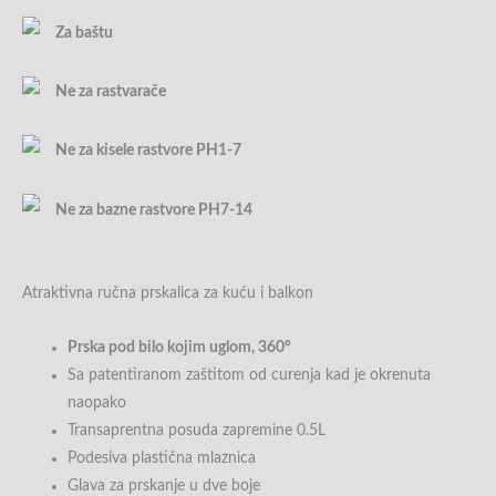
Za baštu
Ne za rastvarače
Ne za kisele rastvore PH1-7
Ne za bazne rastvore PH7-14
Atraktivna ručna prskalica za kuću i balkon
Prska pod bilo kojim uglom, 360°
Sa patentiranom zaštitom od curenja kad je okrenuta
naopako
Transaprentna posuda zapremine 0.5L
Podesiva plastična mlaznica
Glava za prskanje u dve boje