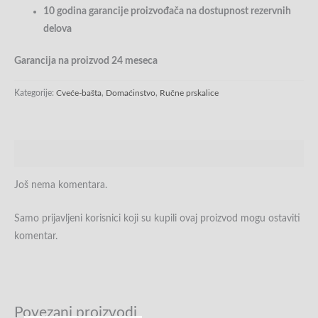
10 godina garancije proizvođača na dostupnost rezervnih
delova
Garancija na proizvod 24 meseca
Kategorije:
Cveće-bašta
,
Domaćinstvo
,
Ručne prskalice
Recenzije (0)
Još nema komentara.
Samo prijavljeni korisnici koji su kupili ovaj proizvod mogu ostaviti
komentar.
Povezani proizvodi