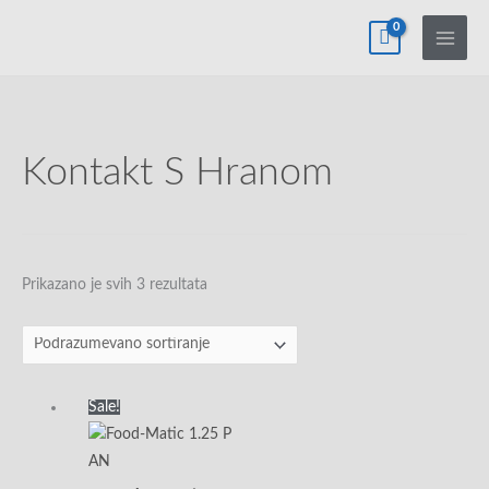
Pređi
na
sadržaj
Kontakt S Hranom
Prikazano je svih 3 rezultata
Originalna
Trenutna
Sale!
cena
cena
je
je:
bila:
5,990.00rsd.