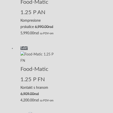
Food-Matic
6,990.00rsd.
1.25 P AN
Kompresione
prskalice
6,990.00
rsd
5,990.00
rsd
sa PDV-om
Originalna
Trenutna
Sale!
cena
cena
je
je:
bila:
4,200.00rsd.
Food-Matic
6,909.00rsd.
1.25 P FN
Kontakt s hranom
6,909.00
rsd
4,200.00
rsd
sa PDV-om