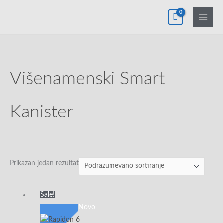
Pređi
na
sadržaj
Višenamenski Smart
Kanister
Prikazan jedan rezultat
Originalna
Trenutna
Sale!
cena
cena
Novo
je
je: