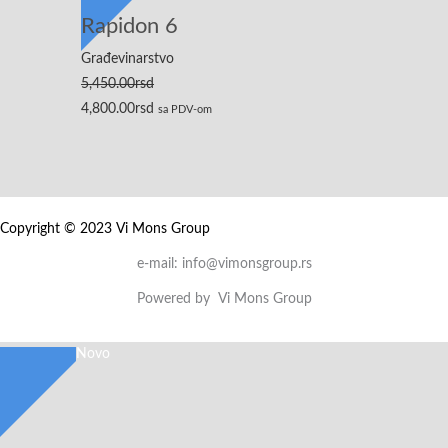
bila:
4,800.00rsd.
Rapidon 6
5,450.00rsd.
Građevinarstvo
5,450.00
rsd
4,800.00
rsd
sa PDV-om
Copyright © 2023 Vi Mons Group
e-mail: info@vimonsgroup.rs
Powered by Vi Mons Group
Novo