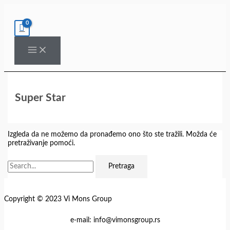
Pređi
Pretraga
na
za:
sadržaj
Super Star
Izgleda da ne možemo da pronađemo ono što ste tražili. Možda će
pretraživanje pomoći.
Copyright © 2023 Vi Mons Group
e-mail: info@vimonsgroup.rs