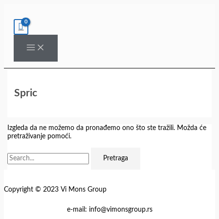
Pređi
Pretraga
na
za:
sadržaj
Spric
Izgleda da ne možemo da pronađemo ono što ste tražili. Možda će
pretraživanje pomoći.
Copyright © 2023 Vi Mons Group
e-mail: info@vimonsgroup.rs