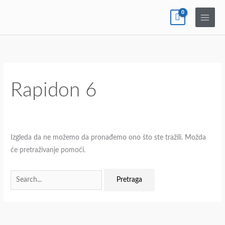
Pređi
na
sadržaj
Pretraga
za:
Rapidon 6
Izgleda da ne možemo da pronađemo ono što ste tražili. Možda
će pretraživanje pomoći.