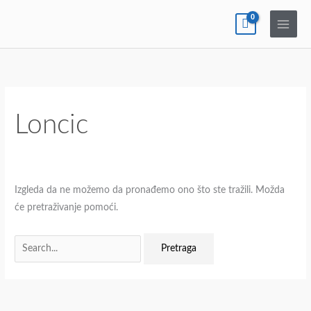
Pređi
na
sadržaj
Pretraga
za:
Loncic
Izgleda da ne možemo da pronađemo ono što ste tražili. Možda
će pretraživanje pomoći.