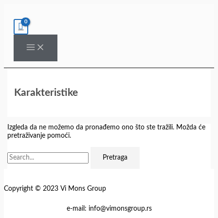
Pređi
Pretraga
na
za:
sadržaj
Karakteristike
Izgleda da ne možemo da pronađemo ono što ste tražili. Možda će
pretraživanje pomoći.
Copyright © 2023 Vi Mons Group
e-mail: info@vimonsgroup.rs