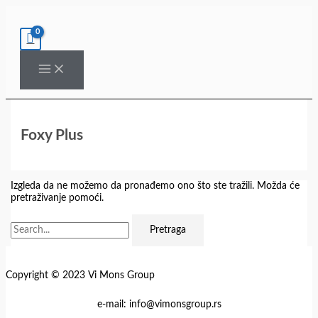
Pređi
Pretraga
na
za:
sadržaj
Foxy Plus
Izgleda da ne možemo da pronađemo ono što ste tražili. Možda će
pretraživanje pomoći.
Copyright © 2023 Vi Mons Group
e-mail: info@vimonsgroup.rs