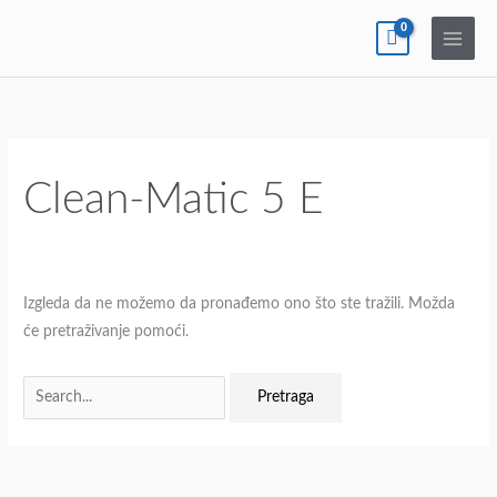
Pređi
na
sadržaj
Pretraga
za:
Clean-Matic 5 E
Izgleda da ne možemo da pronađemo ono što ste tražili. Možda
će pretraživanje pomoći.